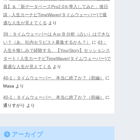
員】＆「新データベースPro2.0を導入してみた」後日
談 - 人生カーナビTimeWaver(タイムウェーバー)で最
適な人生が見えてくる
より
39：タイムウェーバーは A or B 分析（占い）はできな
い？（あ、社内セラピスト募集するかも？）
に
43：
人生を愉しみで経験する、【YourStory】セッションス
タート | 人生カーナビTimeWaver(タイムウェーバー)で
最適な人生が見えてくる
より
40-1：タイムウェーバー、本当に終了か？（前編）
に
Masa
より
40-1：タイムウェーバー、本当に終了か？（前編）
に
通りすがり
より
アーカイブ