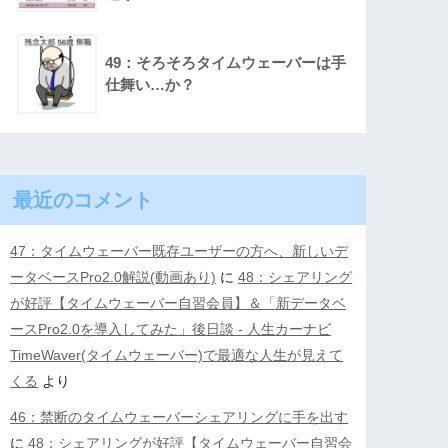
49：そろそろタイムウェーバーは手
仕舞い…か？
最近のコメント
47：タイムウェーバー既存ユーザーの方へ、新しいデ
ータベースPro2.0解説(動画あり)
に
48：シェアリング
が好評【タイムウェーバー自習会員】＆「新データベ
ースPro2.0を導入してみた」後日談 - 人生カーナビ
TimeWaver(タイムウェーバー)で最適な人生が見えて
くる
より
46：禁断のタイムウェーバーシェアリングに手を出す
に
48：シェアリングが好評【タイムウェーバー自習会