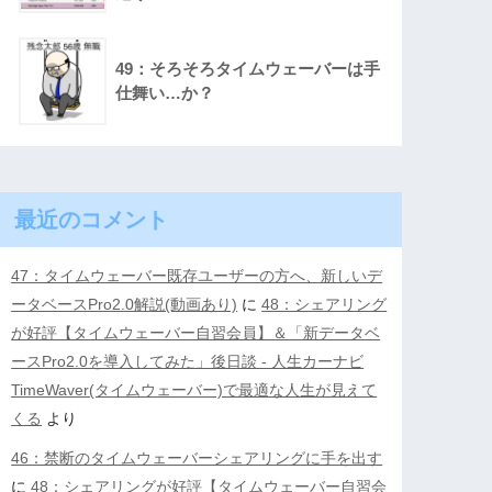
49：そろそろタイムウェーバーは手
仕舞い…か？
最近のコメント
47：タイムウェーバー既存ユーザーの方へ、新しいデ
ータベースPro2.0解説(動画あり)
に
48：シェアリング
が好評【タイムウェーバー自習会員】＆「新データベ
ースPro2.0を導入してみた」後日談 - 人生カーナビ
TimeWaver(タイムウェーバー)で最適な人生が見えて
くる
より
46：禁断のタイムウェーバーシェアリングに手を出す
に
48：シェアリングが好評【タイムウェーバー自習会