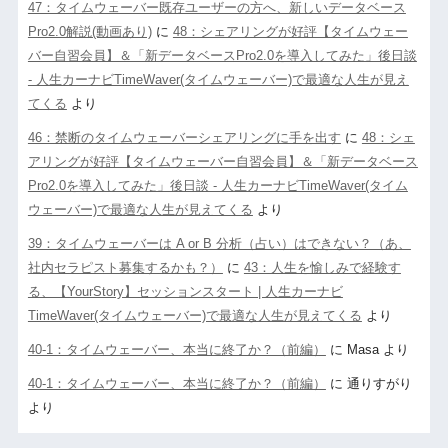
47：タイムウェーバー既存ユーザーの方へ、新しいデータベース
Pro2.0解説(動画あり)
に
48：シェアリングが好評【タイムウェー
バー自習会員】＆「新データベースPro2.0を導入してみた」後日談
- 人生カーナビTimeWaver(タイムウェーバー)で最適な人生が見え
てくる
より
46：禁断のタイムウェーバーシェアリングに手を出す
に
48：シェ
アリングが好評【タイムウェーバー自習会員】＆「新データベース
Pro2.0を導入してみた」後日談 - 人生カーナビTimeWaver(タイム
ウェーバー)で最適な人生が見えてくる
より
39：タイムウェーバーは A or B 分析（占い）はできない？（あ、
社内セラピスト募集するかも？）
に
43：人生を愉しみで経験す
る、【YourStory】セッションスタート | 人生カーナビ
TimeWaver(タイムウェーバー)で最適な人生が見えてくる
より
40-1：タイムウェーバー、本当に終了か？（前編）
に
Masa
より
40-1：タイムウェーバー、本当に終了か？（前編）
に
通りすがり
より