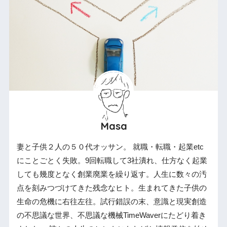
Masa
妻と子供２人の５０代オッサン。 就職・転職・起業etc
にことごとく失敗。9回転職して3社潰れ、仕方なく起業
しても幾度となく創業廃業を繰り返す。人生に数々の汚
点を刻みつづけてきた残念なヒト。生まれてきた子供の
生命の危機に右往左往。試行錯誤の末、意識と現実創造
の不思議な世界、不思議な機械TimeWaverにたどり着き