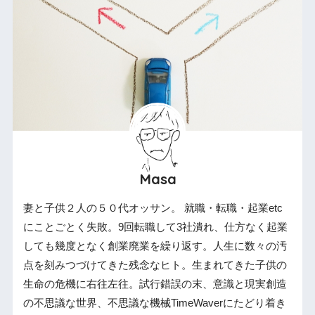
Masa
妻と子供２人の５０代オッサン。 就職・転職・起業etc
にことごとく失敗。9回転職して3社潰れ、仕方なく起業
しても幾度となく創業廃業を繰り返す。人生に数々の汚
点を刻みつづけてきた残念なヒト。生まれてきた子供の
生命の危機に右往左往。試行錯誤の末、意識と現実創造
の不思議な世界、不思議な機械TimeWaverにたどり着き