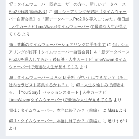
47：タイムウェーバー既存ユーザーの方へ、新しいデータベース
Pro2.0解説(動画あり)
に
48：シェアリングが好評【タイムウェー
バー自習会員】＆「新データベースPro2.0を導入してみた」後日談
- 人生カーナビTimeWaver(タイムウェーバー)で最適な人生が見え
てくる
より
46：禁断のタイムウェーバーシェアリングに手を出す
に
48：シェ
アリングが好評【タイムウェーバー自習会員】＆「新データベース
Pro2.0を導入してみた」後日談 - 人生カーナビTimeWaver(タイム
ウェーバー)で最適な人生が見えてくる
より
39：タイムウェーバーは A or B 分析（占い）はできない？（あ、
社内セラピスト募集するかも？）
に
43：人生を愉しみで経験す
る、【YourStory】セッションスタート | 人生カーナビ
TimeWaver(タイムウェーバー)で最適な人生が見えてくる
より
40-1：タイムウェーバー、本当に終了か？（前編）
に
Masa
より
40-1：タイムウェーバー、本当に終了か？（前編）
に
通りすがり
より